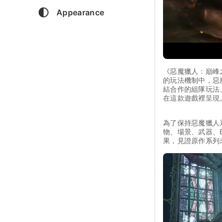
Appearance
《惡魔獵人：巔峰
的玩法機制中，惡魔
結合作的組隊玩法
在這款遊戲裡呈現
為了保持惡魔獵人
物、場景、武器、
果，見證原作系列