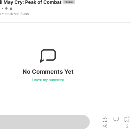
il May Cry: Peak of Combat
Global
n
Hack And Slash
No Comments Yet
Leave my comment
.
46
2