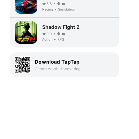
8.8
Racing
Simulation
Shadow Fight 2
9.0
Action
RPG
Download TapTap
Games worth discovering