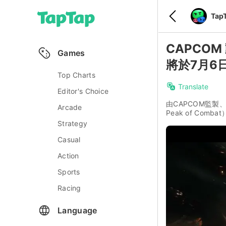
Tap
CAPCO
Games
將於7月6
Top Charts
Translate
Editor's Choice
由CAPCOM監製、
Arcade
Peak of Co
Strategy
Casual
Action
Sports
Racing
Language