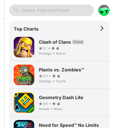
Games, Posts and People
Top Charts
Clash of Clans
Global
9.1
Strategy
Action
Plants vs. Zombies™
9.0
Strategy
Puzzle
Geometry Dash Lite
8.6
Arcade
Music
Need for Speed™ No Limits