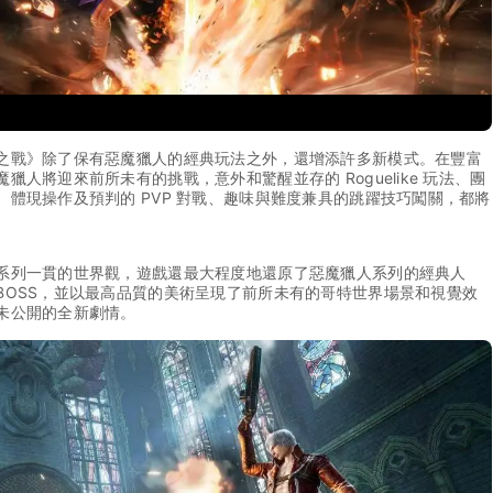
之戰》除了保有惡魔獵人的經典玩法之外，還增添許多新模式。在豐富
獵人將迎來前所未有的挑戰，意外和驚醒並存的 Roguelike 玩法、團
、體現操作及預判的 PVP 對戰、趣味與難度兼具的跳躍技巧闖關，都將
。
系列一貫的世界觀，遊戲還最大程度地還原了惡魔獵人系列的經典人
BOSS，並以最高品質的美術呈現了前所未有的哥特世界場景和視覺效
未公開的全新劇情。