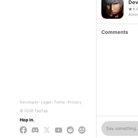
Dev
8.5
Actio
Comments
Developer
Legal
Terms
Privacy
© 2026 TapTap
Hop in.
Say something..