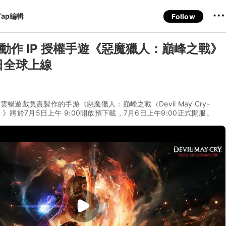
Tap編輯
Follow
M 動作 IP 授權手遊《惡魔獵人：巔峰之戰》
日全球上線
雲暢遊戲負責製作的手游《惡魔獵人：巔峰之戰（Devil May Cry-
mbat）》將於7月5日上午 9:00開啟預下載，7月6日上午9:00正式開服。